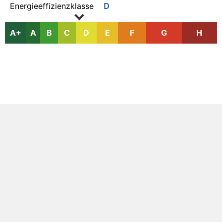
D
Energieeffizienzklasse
A+
A
B
C
D
E
F
G
H