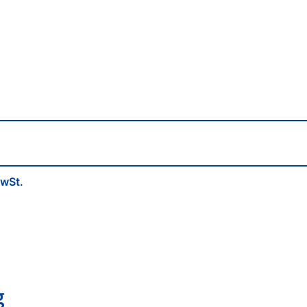
wSt.
g