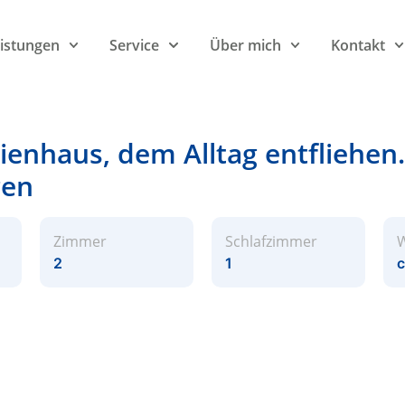
eistungen
Service
Über mich
Kontakt
ienhaus, dem Alltag entfliehen.
gen
Zimmer
Schlafzimmer
W
2
1
c