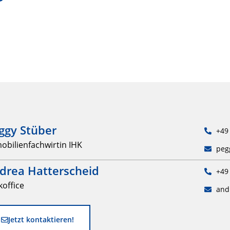
ggy Stüber
+49 
obilienfachwirtin IHK
peg
drea Hatterscheid
+49 
koffice
and
Jetzt kontaktieren!